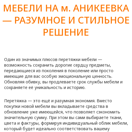
Готовую мебель привезут вам
домой, соберут и установят
в нужном месте.
ЦЕНЫ НА ПЕРЕТЯЖКУ
МЕБЕЛИ НА м.
АНИКЕЕВКА
Предмет мебели
Стоимость
Диван с подлокотниками
от 7800
₽
Диван 2-х местный
от 7200
₽
Диван 3-х местный
от 9800
₽
Диван Аккордеон
от 9 100
₽
Диван Евро-книга
от 10 600
₽
Диван угловой маленький
от 15 500
₽