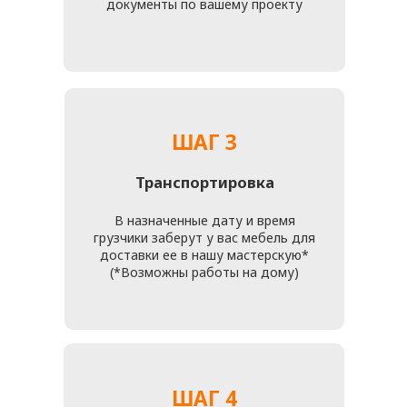
ДЛЯ НАС ОЧЕНЬ ВАЖНО,
ЧТОБЫ ВАМ ПОНРАВИЛСЯ
РЕЗУЛЬТАТ РАБОТЫ
Все специалисты нашей мастерской внимательно
относятся ко всем пожеланиям клиентов и деталям
каждого проекта. Поэтому обратившись к нам
вы точно останетесь очень довольны!
Вы можете позвонить нам
+7 (916) 476 - 19 - 14
или отправить свои данные и фото мебели для
подробной бесплатной консультации и просчетов