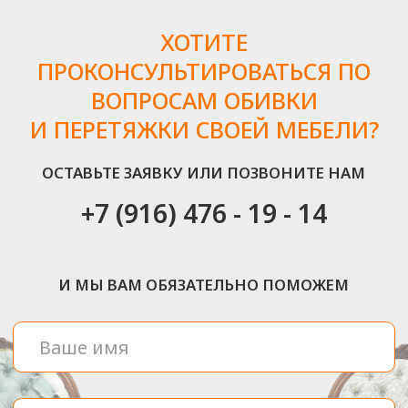
ИЗ КАКИХ ЭТАПОВ
СТРОИТСЯ РАБОТА
Для того, чтобы вы наслаждались своей «как новой»
мебелью, должно пройти несколько простых этапов
ШАГ 1
Консультация (выезд)
дизайнера
На этом этапе вы сможете
определиться с тканью, фактурой
и другими деталями
ШАГ 2