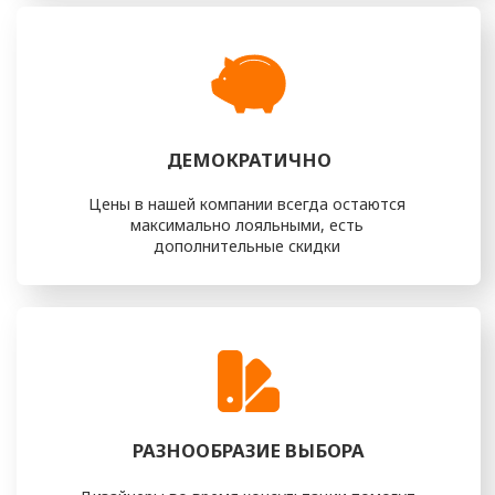
ПОЧЕМУ ПЕРЕТЯЖКА
МЕБЕЛИ НА м. АНИКЕЕВКА
— РАЗУМНОЕ И СТИЛЬНОЕ
РЕШЕНИЕ
Один из значимых плюсов перетяжки мебели —
возможность сохранить дорогие сердцу предметы,
передающиеся из поколения в поколение или просто
имеющие для вас особую эмоциональную ценность.
Обновляя обивку, вы продлеваете срок службы мебели и
сохраняете её уникальность и историю.
Перетяжка — это ещё и разумная экономия. Вместо
покупки новой мебели вы вкладываете средства в
обновление уже имеющейся, что позволяет сэкономить
значительную сумму. При этом вы сами выбираете ткани,
цвета и фактуры, формируя индивидуальный облик мебели,
который будет идеально соответствовать вашему