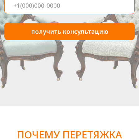
Составление договора
После того, как вы утвердите
проект, мы подготовим все
документы по вашему проекту
ШАГ 3
Транспортировка
В назначенные дату и время
грузчики заберут у вас мебель для
доставки ее в нашу мастерскую*
(*Возможны работы на дому)
ШАГ 4
Заключительные
детали