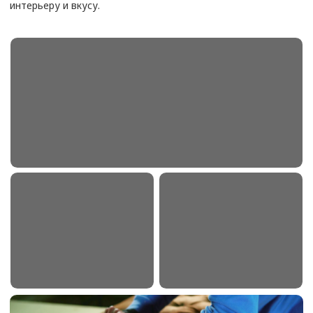
Диван угловой 3-х местный
от 19 500
₽
Диван угловой большой
от 25 000
₽
Диван из кожи 2-х местный
от 14 800
₽
Диван из кожи 3-х местный
от 18 500
₽
Кухонный диван маленький
от 6 900
₽
Кухонный диван большой
от 9 300
₽
Подлокотник дивана
от 2000
₽
Спинка дивана
от 4500
₽
Сиденье дивана
от 4500
₽
Софа
от 5000
₽
Кресло с мягкими подлокотниками
от 6500
₽
Кресло офисное
от 4500
₽
Кресло руководителя
от 7500
₽
Кресло компьютерное
от 6200
₽
Кресло кожаное
от 8 000
₽
Кресло кровать
от 5 800
₽
Стул кухонный
от 1500
₽