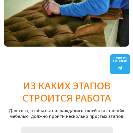
Стул барный
от 1500
₽
Стул со спинкой
от 2000
₽
Стул офисный
от 1500
₽
Изголовье кровати
от 7 500
₽
Кровать полностью
от 12 000
₽
Банкетка
от 1800
₽
Пуф
от 1500
₽
Написать
Масажнай стол
от 3000
₽
в Telegram
Тахта
от 5000
₽
ЗАКАЖИТЕ ПЕРЕТЯЖКУ
МЕБЕЛИ НА м. АНИКЕЕВКА
ОТ «ОБИВКА МСК»