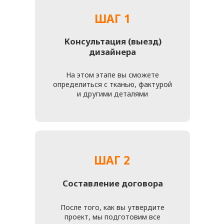
Перетяжка мебели — это отличный способ обновить
интерьер, сохранить семейные традиции и вложиться в
комфорт, который будет радовать долгие годы. Заказывая
перетяжку на м. Аникеевка, вы получаете не только
обновлённую и удобную мебель, но и возможность
подчеркнуть свою индивидуальность через выбор дизайна,
цвета и фактуры обивки.
Такая услуга позволяет учитывать особенности вашего
интерьера и подобрать материалы, которые идеально
впишутся в стиль комнаты. Это создаёт гармонию между
мебелью и окружением, подчеркивая ваш вкус и внимание к
деталям.