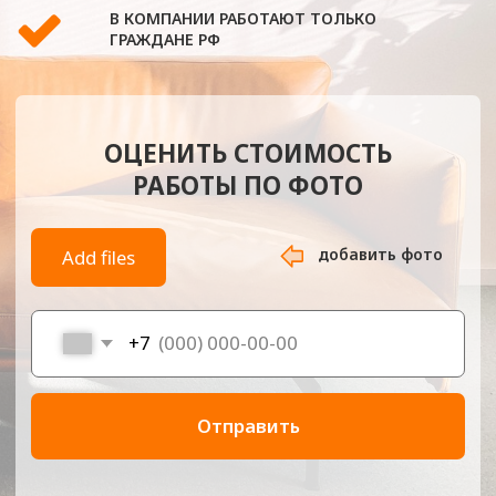
добавить фото
Add files
+7
Отправить
-
Главная
Перетяжка мебели на м. Аникеевка
Компания «Обивка МСК» — это профессиональная
мастерская по перетяжке мебели рядом со станцией метро
Аникеевка. Мы предлагаем комплексные услуги как с
выездом мастеров на дом, так и с приёмом мебели на
нашей собственной производственной базе. Работы
выполняются с мягкой мебелью любого уровня сложности
— от классических кресел и диванов до современных