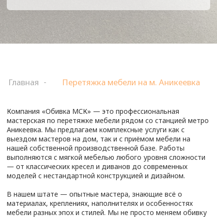
моделей с нестандартной конструкцией и дизайном.
В нашем штате — опытные мастера, знающие всё о
материалах, креплениях, наполнителях и особенностях
мебели разных эпох и стилей. Мы не просто меняем обивку
— мы восстанавливаем комфорт, улучшаем конструкцию и
возвращаем эстетичный внешний вид. Благодаря
применению современных технологий и надёжных
материалов результат получается долговечным и
привлекательным.
Клиентам доступен широкий выбор тканей: от лаконичных
текстур до изысканных вариантов с орнаментами и
фактурой. Мы поможем подобрать материал, подходящий
именно к вашему интерьеру — будь то классика, лофт,
сканди или современный минимализм. Обновлённая мебель
будет гармонично вписываться в ваш дом или офис, радуя
свежим видом и удобством.
Читать далее
Перетяжка мягкой мебели в районе станции метро
СТОИМОСТЬ РЕМОНТА
Аникеевка — это надёжный способ обновить интерьер без
серьёзных затрат. Если внешний вид кресел, диванов или
МЕБЕЛИ
стульев оставляет желать лучшего, но конструкция при
этом ещё прочная — перетяжка позволит вернуть изделию