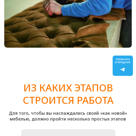
Стул барный
от 1500
₽
Стул со спинкой
от 2000
₽
Стул офисный
от 1500
₽
Изголовье кровати
от 7 500
₽
Кровать полностью
от 12 000
₽
Банкетка
от 1800
₽
Пуф
от 1500
₽
Написать
Масажнай стол
от 3000
₽
в Telegram
Тахта
от 5000
₽
ЗАКАЖИТЕ ПЕРЕТЯЖКУ
МЕБЕЛИ НА м. БАКОВКА ОТ
«ОБИВКА МСК»