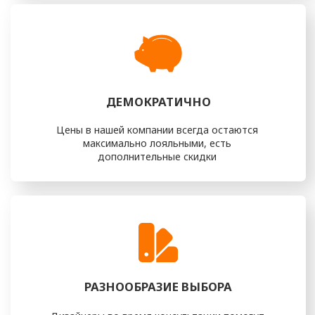
ПОЧЕМУ ПЕРЕТЯЖКА
МЕБЕЛИ НА м. БАКОВКА —
РАЗУМНОЕ И СТИЛЬНОЕ
РЕШЕНИЕ
Один из значимых плюсов перетяжки мебели —
возможность сохранить дорогие сердцу предметы,
передающиеся из поколения в поколение или просто
имеющие для вас особую эмоциональную ценность.
Обновляя обивку, вы продлеваете срок службы мебели и
сохраняете её уникальность и историю.
Перетяжка — это ещё и разумная экономия. Вместо
покупки новой мебели вы вкладываете средства в
обновление уже имеющейся, что позволяет сэкономить
значительную сумму. При этом вы сами выбираете ткани,
цвета и фактуры, формируя индивидуальный облик мебели,
который будет идеально соответствовать вашему