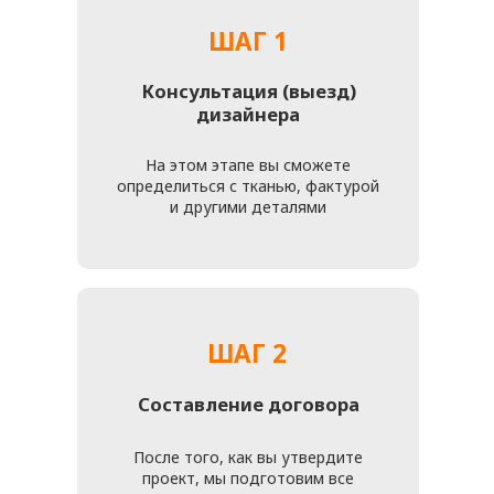
Перетяжка мебели — это отличный способ обновить
интерьер, сохранить семейные традиции и вложиться в
комфорт, который будет радовать долгие годы. Заказывая
перетяжку на м. Баковка, вы получаете не только
обновлённую и удобную мебель, но и возможность
подчеркнуть свою индивидуальность через выбор дизайна,
цвета и фактуры обивки.
Такая услуга позволяет учитывать особенности вашего
интерьера и подобрать материалы, которые идеально
впишутся в стиль комнаты. Это создаёт гармонию между
мебелью и окружением, подчеркивая ваш вкус и внимание к
деталям.