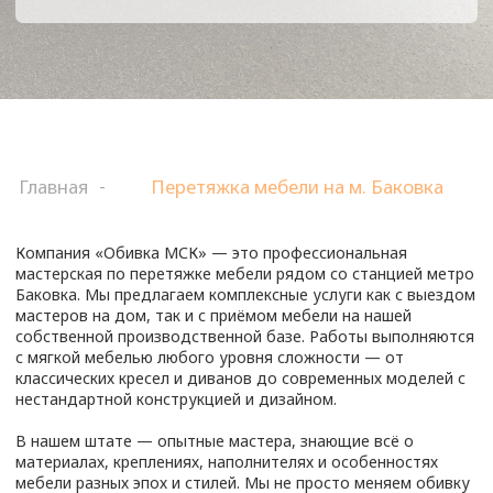
нестандартной конструкцией и дизайном.
В нашем штате — опытные мастера, знающие всё о
материалах, креплениях, наполнителях и особенностях
мебели разных эпох и стилей. Мы не просто меняем обивку
— мы восстанавливаем комфорт, улучшаем конструкцию и
возвращаем эстетичный внешний вид. Благодаря
применению современных технологий и надёжных
материалов результат получается долговечным и
привлекательным.
Клиентам доступен широкий выбор тканей: от лаконичных
текстур до изысканных вариантов с орнаментами и
фактурой. Мы поможем подобрать материал, подходящий
именно к вашему интерьеру — будь то классика, лофт,
сканди или современный минимализм. Обновлённая мебель
будет гармонично вписываться в ваш дом или офис, радуя
свежим видом и удобством.
Читать далее
Перетяжка мягкой мебели в районе метро Баковка — это не
СТОИМОСТЬ РЕМОНТА
просто косметическое обновление, а полноценное
восстановление уюта и практичности в интерьере. С
МЕБЕЛИ
течением времени даже самая качественная мебель теряет
внешний лоск, появляются потёртости, ослабляются швы, а