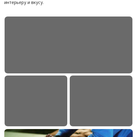
Диван угловой 3-х местный
от 19 500
₽
Диван угловой большой
от 25 000
₽
Диван из кожи 2-х местный
от 14 800
₽
Диван из кожи 3-х местный
от 18 500
₽
Кухонный диван маленький
от 6 900
₽
Кухонный диван большой
от 9 300
₽
Подлокотник дивана
от 2000
₽
Спинка дивана
от 4500
₽
Сиденье дивана
от 4500
₽
Софа
от 5000
₽
Кресло с мягкими подлокотниками
от 6500
₽
Кресло офисное
от 4500
₽
Кресло руководителя
от 7500
₽
Кресло компьютерное
от 6200
₽
Кресло кожаное
от 8 000
₽
Кресло кровать
от 5 800
₽
Стул кухонный
от 1500
₽