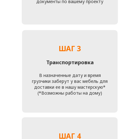
ДЛЯ НАС ОЧЕНЬ ВАЖНО,
ЧТОБЫ ВАМ ПОНРАВИЛСЯ
РЕЗУЛЬТАТ РАБОТЫ
Все специалисты нашей мастерской внимательно
относятся ко всем пожеланиям клиентов и деталям
каждого проекта. Поэтому обратившись к нам
вы точно останетесь очень довольны!
Вы можете позвонить нам
+7 (916) 476 - 19 - 14
или отправить свои данные и фото мебели для
подробной бесплатной консультации и просчетов