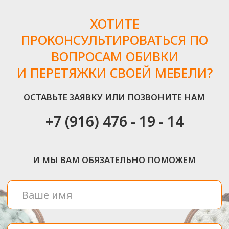
ИЗ КАКИХ ЭТАПОВ
СТРОИТСЯ РАБОТА
Для того, чтобы вы наслаждались своей «как новой»
мебелью, должно пройти несколько простых этапов
ШАГ 1
Консультация (выезд)
дизайнера
На этом этапе вы сможете
определиться с тканью, фактурой
и другими деталями
ШАГ 2