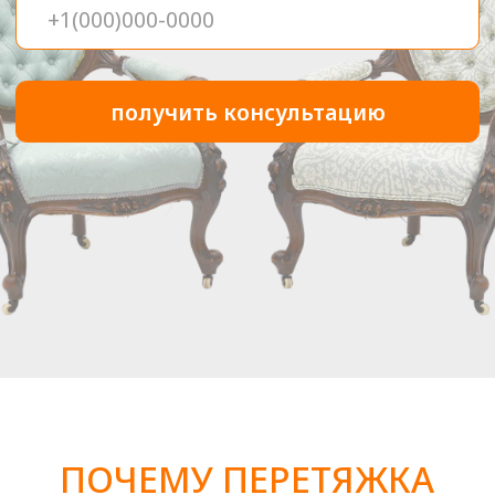
Составление договора
После того, как вы утвердите
проект, мы подготовим все
документы по вашему проекту
ШАГ 3
Транспортировка
В назначенные дату и время
грузчики заберут у вас мебель для
доставки ее в нашу мастерскую*
(*Возможны работы на дому)
ШАГ 4
Заключительные
детали