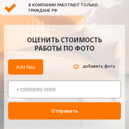
добавить фото
Add files
Отправить
-
Главная
Перетяжка мебели на м. Баковка
Компания «Обивка МСК» — это профессиональная
мастерская по перетяжке мебели рядом со станцией метро
Баковка. Мы предлагаем комплексные услуги как с выездом
мастеров на дом, так и с приёмом мебели на нашей
собственной производственной базе. Работы выполняются
с мягкой мебелью любого уровня сложности — от
классических кресел и диванов до современных моделей с