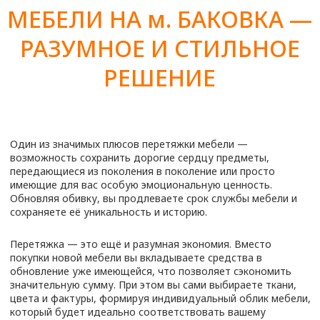
Готовую мебель привезут вам
домой, соберут и установят
в нужном месте.
ЦЕНЫ НА ПЕРЕТЯЖКУ
МЕБЕЛИ НА м.
БАКОВКА
Предмет мебели
Стоимость
Диван с подлокотниками
от 7800
₽
Диван 2-х местный
от 7200
₽
Диван 3-х местный
от 9800
₽
Диван Аккордеон
от 9 100
₽
Диван Евро-книга
от 10 600
₽
Диван угловой маленький
от 15 500
₽