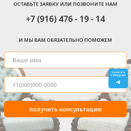
ШАГ 4
Заключительные
детали
Готовую мебель привезут вам
домой, соберут и установят
в нужном месте.
Написать
в Telegram
ЦЕНЫ НА ПЕРЕТЯЖКУ
МЕБЕЛИ НА м.
БУТЫРСКАЯ
Предмет мебели
Стоимость
Диван с подлокотниками
от 7800
₽