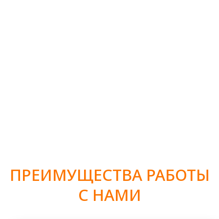
получить консультацию
ПОЧЕМУ ПЕРЕТЯЖКА
МЕБЕЛИ НА м. БУТЫРСКАЯ
— РАЗУМНОЕ И СТИЛЬНОЕ
РЕШЕНИЕ
Один из значимых плюсов перетяжки мебели —
возможность сохранить дорогие сердцу предметы,
передающиеся из поколения в поколение или просто
имеющие для вас особую эмоциональную ценность.
Обновляя обивку, вы продлеваете срок службы мебели и
сохраняете её уникальность и историю.