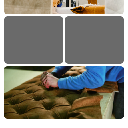
ЗАКАЖИТЕ ПЕРЕТЯЖКУ
МЕБЕЛИ НА м. БУТЫРСКАЯ
ОТ «ОБИВКА МСК»
Перетяжка мебели — это отличный способ обновить
интерьер, сохранить семейные традиции и вложиться в
комфорт, который будет радовать долгие годы. Заказывая
перетяжку на м. Бутырская, вы получаете не только
обновлённую и удобную мебель, но и возможность
подчеркнуть свою индивидуальность через выбор дизайна,
цвета и фактуры обивки.
Такая услуга позволяет учитывать особенности вашего
интерьера и подобрать материалы, которые идеально
впишутся в стиль комнаты. Это создаёт гармонию между
мебелью и окружением, подчеркивая ваш вкус и внимание к
деталям.