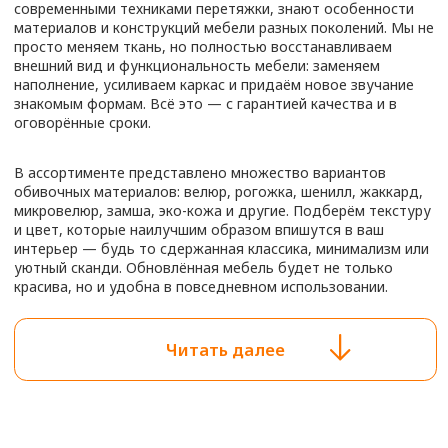
Вместо дорогостоящей замены можно восстановить
изделие, сохранив при этом его форму, комфорт и
конструктивные особенности. Обновлённая мебель
выглядит как новая, а стоит значительно дешевле покупки
нового аналога.
Наши клиенты — это не только владельцы квартир, но и
кафе, студий, салонов, офисов, которым важно
поддерживать безупречный вид интерьера. Перетяжка
особенно актуальна для мягкой мебели, которая активно
используется каждый день. Мы работаем с любыми
моделями — от классических до нестандартных, включая
угловые диваны, раскладные механизмы и дизайнерские
решения.
ОБИВКА МЕБЕЛИ
Почему выбирают нас:
от 700 РУБ
• Профессиональные мастера с опытом от 10 лет
• Качественные ткани, устойчивые к истиранию и
загрязнениям
получить консультацию
• Восстановление наполнителя, каркаса и фурнитуры
• Выезд на дом и замеры в удобное время
• Консультация по выбору материалов и уходу за обивкой
В процессе перетяжки мы уделяем внимание не только
внешнему виду, но и комфорту. При необходимости
заменяются пружины, укрепляется рама, обновляются
подлокотники. Обновлённое изделие прослужит ещё
долгие годы, радуя вас удобством и свежестью. Для
района метро Бутырская мы предлагаем как работу на
дому, так и доставку в наш цех, если требуется полная
реставрация.
Ткань подбирается индивидуально: для домашних