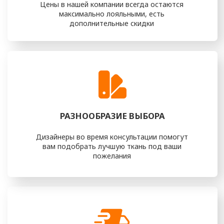
ИЗ КАКИХ ЭТАПОВ
СТРОИТСЯ РАБОТА
Для того, чтобы вы наслаждались своей «как новой»
мебелью, должно пройти несколько простых этапов
ШАГ 1
Консультация (выезд)
дизайнера
На этом этапе вы сможете
определиться с тканью, фактурой
и другими деталями