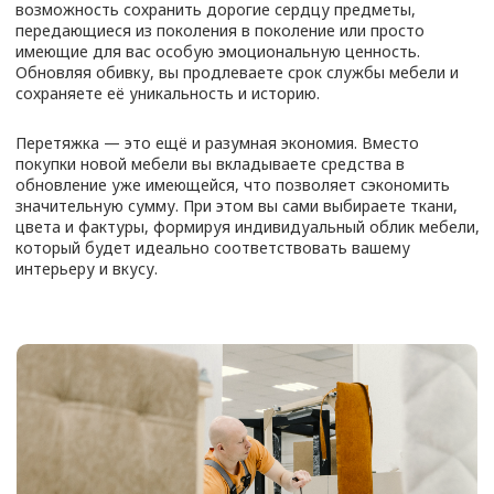
Кресло руководителя
от 7500
₽
Кресло компьютерное
от 6200
₽
Кресло кожаное
от 8 000
₽
Кресло кровать
от 5 800
₽
Стул кухонный
от 1500
₽
Стул барный
от 1500
₽
Стул со спинкой
от 2000
₽
Стул офисный
от 1500
₽
Изголовье кровати
от 7 500
₽
Кровать полностью
от 12 000
₽
Банкетка
от 1800
₽
Пуф
от 1500
₽
Масажнай стол
от 3000
₽
Тахта
от 5000
₽