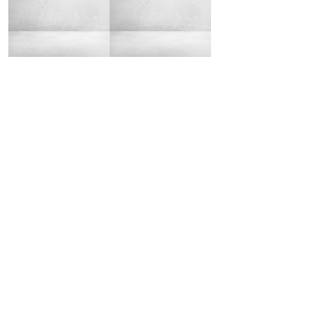
Цены в нашей компании всегда остаются
максимально лояльными, есть
дополнительные скидки
РАЗНООБРАЗИЕ ВЫБОРА
Дизайнеры во время консультации помогут
вам подобрать лучшую ткань под ваши
пожелания
ДОСТАВКА И СЕРВИС
Мы сможем выполнить работу как у вас
дома, так и в нашей мастерской. Забор и
доставка мебели бесплатно!