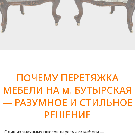
Диван 2-х местный
от 7200
₽
Диван 3-х местный
от 9800
₽
Диван Аккордеон
от 9 100
₽
Диван Евро-книга
от 10 600
₽
Диван угловой маленький
от 15 500
₽
Диван угловой 3-х местный
от 19 500
₽
Диван угловой большой
от 25 000
₽
Диван из кожи 2-х местный
от 14 800
₽
Диван из кожи 3-х местный
от 18 500
₽
Кухонный диван маленький
от 6 900
₽
Кухонный диван большой
от 9 300
₽
Подлокотник дивана
от 2000
₽
Спинка дивана
от 4500
₽
Сиденье дивана
от 4500
₽
Софа
от 5000
₽
Кресло с мягкими подлокотниками
от 6500
₽
Кресло офисное
от 4500
₽