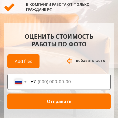
добавить фото
Add files
+7
Отправить
-
Главная
Перетяжка мебели на м. Бутырская
Компания «Обивка МСК» — это профессиональная
мастерская по перетяжке мебели рядом со станцией метро
Бутырская. Мы предлагаем комплексные услуги с выездом
мастеров на дом, а также принимаем заказы в собственной
мастерской. Работаем с мягкой мебелью любой сложности:
диванами, креслами, стульями, пуфами и нестандартными