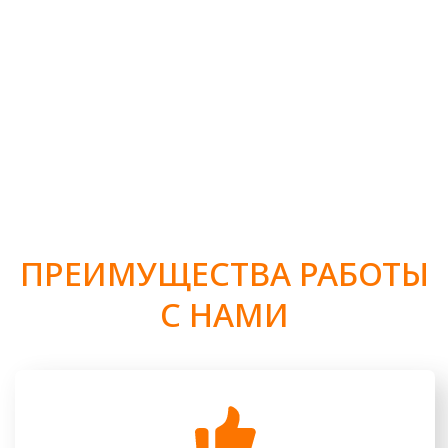
ПОЧЕМУ ПЕРЕТЯЖКА МЕБЕЛИ
НА м. ГРАЧЁВСКАЯ —
РАЗУМНОЕ И СТИЛЬНОЕ
РЕШЕНИЕ
Один из значимых плюсов перетяжки мебели —
возможность сохранить дорогие сердцу предметы,
передающиеся из поколения в поколение или просто
имеющие для вас особую эмоциональную ценность.
Обновляя обивку, вы продлеваете срок службы мебели и
сохраняете её уникальность и историю.
Перетяжка — это ещё и разумная экономия. Вместо
покупки новой мебели вы вкладываете средства в
обновление уже имеющейся, что позволяет сэкономить
значительную сумму. При этом вы сами выбираете ткани,