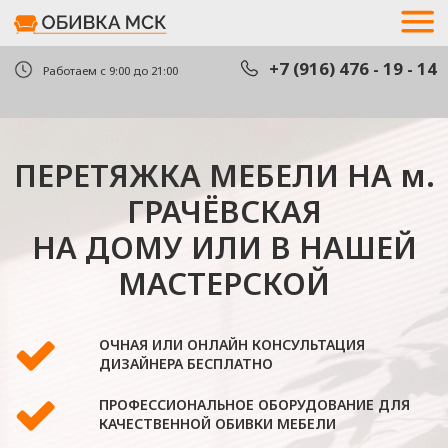
+7 (916) 476 - 19 - 14
+7 (916) 476 - 19 - 14
Работаем с 9:00 до 21:00
ПЕРЕТЯЖКА МЕБЕЛИ НА м.
вызва
вызва
ГРАЧЁВСКАЯ
НА ДОМУ ИЛИ В НАШЕЙ
МАСТЕРСКОЙ
ОЧНАЯ ИЛИ ОНЛАЙН КОНСУЛЬТАЦИЯ
ДИЗАЙНЕРА БЕСПЛАТНО
ПРОФЕССИОНАЛЬНОЕ ОБОРУДОВАНИЕ ДЛЯ
КАЧЕСТВЕННОЙ ОБИВКИ МЕБЕЛИ
В КОМПАНИИ РАБОТАЮТ ТОЛЬКО
ГРАЖДАНЕ РФ
ОЦЕНИТЬ СТОИМОСТЬ
РАБОТЫ ПО ФОТО