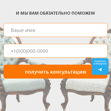
Заключительные
детали
Готовую мебель привезут вам
домой, соберут и установят
в нужном месте.
ЦЕНЫ НА ПЕРЕТЯЖКУ
МЕБЕЛИ НА м.
Написать
в Telegram
ГРАЧЁВСКАЯ
Предмет мебели
Стоимость
Диван с подлокотниками
от 7800
₽
Диван 2-х местный
от 7200
₽
Диван 3-х местный
от 9800
₽
Диван Аккордеон
от 9 100
₽