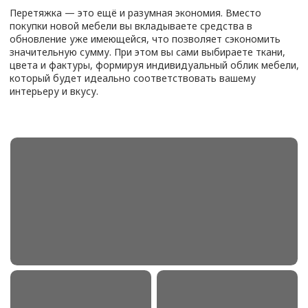
Кресло кровать
от 5 800
₽
Стул кухонный
от 1500
₽
Стул барный
от 1500
₽
Стул со спинкой
от 2000
₽
Стул офисный
от 1500
₽
Изголовье кровати
от 7 500
₽
Кровать полностью
от 12 000
₽
Банкетка
от 1800
₽
Пуф
от 1500
₽
Масажнай стол
от 3000
₽
Тахта
от 5000
₽
ЗАКАЖИТЕ ПЕРЕТЯЖКУ
МЕБЕЛИ НА м. ГРАЧЁВСКАЯ
ОТ «ОБИВКА МСК»