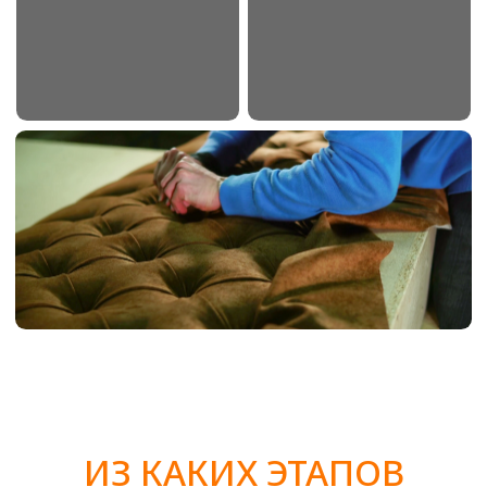
Перетяжка мебели — это отличный способ обновить
интерьер, сохранить семейные традиции и вложиться в
комфорт, который будет радовать долгие годы. Заказывая
перетяжку на м. Грачёвская, вы получаете не только
обновлённую и удобную мебель, но и возможность
подчеркнуть свою индивидуальность через выбор дизайна,
цвета и фактуры обивки.
Такая услуга позволяет учитывать особенности вашего
интерьера и подобрать материалы, которые идеально
впишутся в стиль комнаты. Это создаёт гармонию между
мебелью и окружением, подчеркивая ваш вкус и внимание к
деталям.