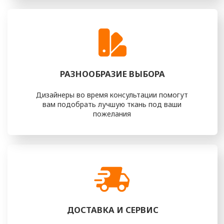
ИЗ КАКИХ ЭТАПОВ
СТРОИТСЯ РАБОТА
Для того, чтобы вы наслаждались своей «как новой»
мебелью, должно пройти несколько простых этапов
ШАГ 1
Консультация (выезд)
дизайнера
На этом этапе вы сможете
определиться с тканью, фактурой
и другими деталями