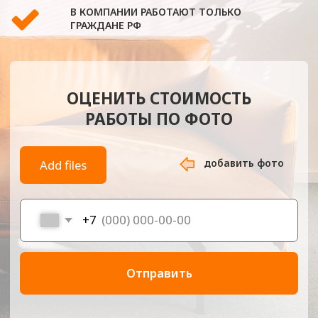
добавить фото
Add files
+7
Отправить
-
Главная
Перетяжка мебели на м. Грачёвская
Компания «Обивка МСК» — это профессиональная
мастерская по перетяжке мебели рядом со станцией метро
Грачёвская. Мы предлагаем услуги как с выездом мастеров
на дом, так и в нашем собственном цеху. Работы
выполняются с любыми типами мягкой мебели — от
классических диванов и кресел до нестандартных