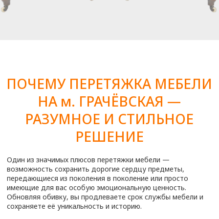
Диван Евро-книга
от 10 600
₽
Диван угловой маленький
от 15 500
₽
Диван угловой 3-х местный
от 19 500
₽
Диван угловой большой
от 25 000
₽
Диван из кожи 2-х местный
от 14 800
₽
Диван из кожи 3-х местный
от 18 500
₽
Кухонный диван маленький
от 6 900
₽
Кухонный диван большой
от 9 300
₽
Подлокотник дивана
от 2000
₽
Спинка дивана
от 4500
₽
Сиденье дивана
от 4500
₽
Софа
от 5000
₽
Кресло с мягкими подлокотниками
от 6500
₽
Кресло офисное
от 4500
₽
Кресло руководителя
от 7500
₽
Кресло компьютерное
от 6200
₽
Кресло кожаное
от 8 000
₽