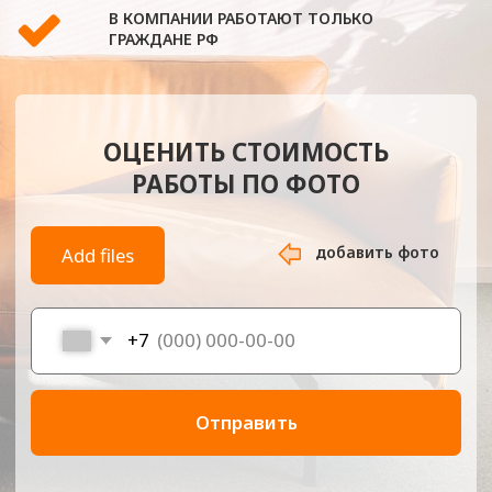
добавить фото
Add files
+7
Отправить
-
Главная
Перетяжка мебели на м. Волоколамская
Компания «Обивка МСК» — это профессиональная
мастерская по перетяжке мебели рядом со станцией метро
Волоколамская. Мы предлагаем услуги по обновлению
мягкой мебели любой сложности — от классических
диванов и кресел до сложных дизайнерских моделей.
Работаем как с выездом на объект, так и в собственной