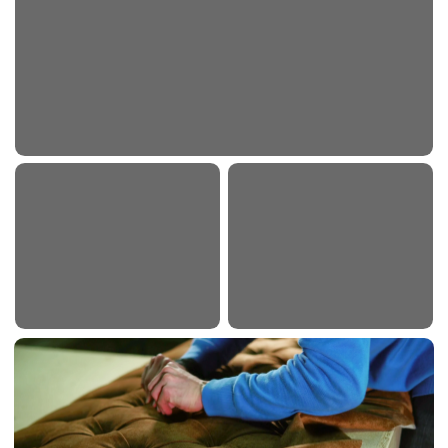
Диван из кожи 2-х местный
от 14 800
₽
Диван из кожи 3-х местный
от 18 500
₽
Кухонный диван маленький
от 6 900
₽
Кухонный диван большой
от 9 300
₽
Подлокотник дивана
от 2000
₽
Спинка дивана
от 4500
₽
Сиденье дивана
от 4500
₽
Софа
от 5000
₽
Кресло с мягкими подлокотниками
от 6500
₽
Кресло офисное
от 4500
₽
Кресло руководителя
от 7500
₽
Кресло компьютерное
от 6200
₽
Кресло кожаное
от 8 000
₽
Кресло кровать
от 5 800
₽
Стул кухонный
от 1500
₽
Стул барный
от 1500
₽
Стул со спинкой
от 2000
₽