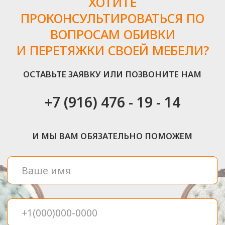
ИЗ КАКИХ ЭТАПОВ
СТРОИТСЯ РАБОТА
Для того, чтобы вы наслаждались своей «как новой»
мебелью, должно пройти несколько простых этапов
ШАГ 1
Консультация (выезд)
дизайнера
На этом этапе вы сможете
определиться с тканью, фактурой
и другими деталями
ШАГ 2
Составление договора
После того, как вы утвердите
проект, мы подготовим все