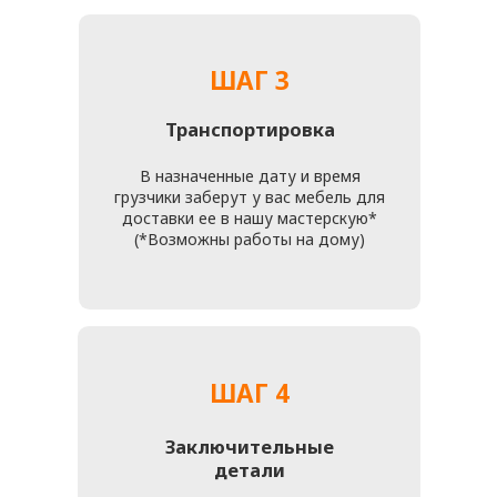
ДЛЯ НАС ОЧЕНЬ ВАЖНО,
ЧТОБЫ ВАМ ПОНРАВИЛСЯ
РЕЗУЛЬТАТ РАБОТЫ
Все специалисты нашей мастерской внимательно
относятся ко всем пожеланиям клиентов и деталям
каждого проекта. Поэтому обратившись к нам
вы точно останетесь очень довольны!
Вы можете позвонить нам
+7 (916) 476 - 19 - 14
или отправить свои данные и фото мебели для
подробной бесплатной консультации и просчетов