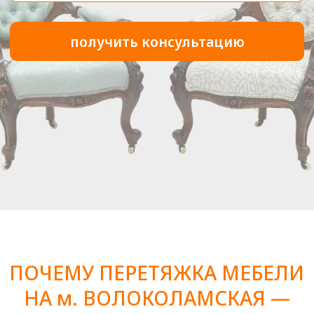
документы по вашему проекту
ШАГ 3
Транспортировка
В назначенные дату и время
грузчики заберут у вас мебель для
доставки ее в нашу мастерскую*
(*Возможны работы на дому)
ШАГ 4
Заключительные
детали
Готовую мебель привезут вам
домой, соберут и установят
в нужном месте.