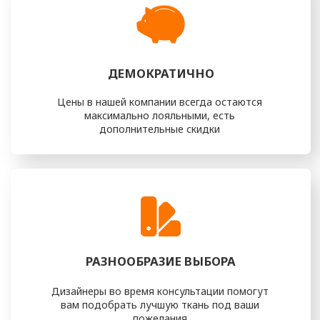
ПОЧЕМУ ПЕРЕТЯЖКА МЕБЕЛИ
НА м. ВОЛОКОЛАМСКАЯ —
РАЗУМНОЕ И СТИЛЬНОЕ
РЕШЕНИЕ
Один из значимых плюсов перетяжки мебели —
возможность сохранить дорогие сердцу предметы,
передающиеся из поколения в поколение или просто
имеющие для вас особую эмоциональную ценность.
Обновляя обивку, вы продлеваете срок службы мебели и
сохраняете её уникальность и историю.
Перетяжка — это ещё и разумная экономия. Вместо
покупки новой мебели вы вкладываете средства в
обновление уже имеющейся, что позволяет сэкономить
значительную сумму. При этом вы сами выбираете ткани,
цвета и фактуры, формируя индивидуальный облик мебели,
который будет идеально соответствовать вашему
интерьеру и вкусу.