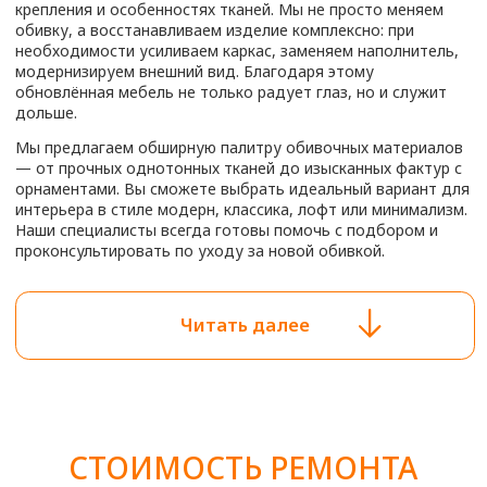
кресел, стульев и пуфов, которые ежедневно используются
и быстрее изнашиваются.
Наша компания обслуживает не только частных клиентов,
но и бизнес: кафе, салоны красоты, офисы, гостиницы. Мы
предлагаем решения, сочетающие комфорт, эстетику и
долговечность. Новая обивка способна выдерживать
интенсивную эксплуатацию, устойчива к загрязнениям,
выгоранию и механическим повреждениям. Это особенно
важно для коммерческих пространств, где мебель — часть
имиджа.
ОБИВКА МЕБЕЛИ
Преимущества обращения в «Обивка МСК»:
от 700 РУБ
Подбор обивки по стилю интерьера и задачам
помещения
Замена старых наполнителей и восстановление формы
получить консультацию
Укрепление каркаса и ремонт конструкции
Консультации и выезд мастера с образцами тканей
Работа с любой мебелью: современной и винтажной
Мы стремимся обеспечить комплексный результат:
красивая, надёжная и удобная мебель, полностью
соответствующая вашим ожиданиям. Если вы находитесь в
районе метро Волоколамская и хотите обновить мягкую
мебель — обращайтесь. Мы подскажем оптимальные
решения, подберём материалы и бережно преобразим ваши
любимые изделия.
ПЕРЕТЯЖКА МЕБЕЛИ