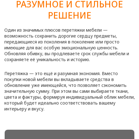
ЦЕНЫ НА ПЕРЕТЯЖКУ
МЕБЕЛИ НА м.
ВОЛОКОЛАМСКАЯ
Предмет мебели
Стоимость
Диван с подлокотниками
от 7800
₽
Диван 2-х местный
от 7200
₽
Диван 3-х местный
от 9800
₽
Диван Аккордеон
от 9 100
₽
Диван Евро-книга
от 10 600
₽
Диван угловой маленький
от 15 500
₽
Диван угловой 3-х местный
от 19 500
₽
Диван угловой большой
от 25 000
₽