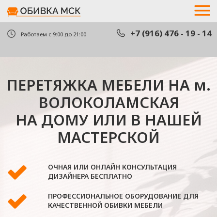
+7 (916) 476 - 19 - 14
+7 (916) 476 - 19 - 14
Работаем с 9:00 до 21:00
ПЕРЕТЯЖКА МЕБЕЛИ НА м.
вызва
вызва
ВОЛОКОЛАМСКАЯ
НА ДОМУ ИЛИ В НАШЕЙ
МАСТЕРСКОЙ
ОЧНАЯ ИЛИ ОНЛАЙН КОНСУЛЬТАЦИЯ
ДИЗАЙНЕРА БЕСПЛАТНО
ПРОФЕССИОНАЛЬНОЕ ОБОРУДОВАНИЕ ДЛЯ
КАЧЕСТВЕННОЙ ОБИВКИ МЕБЕЛИ
В КОМПАНИИ РАБОТАЮТ ТОЛЬКО
ГРАЖДАНЕ РФ
ОЦЕНИТЬ СТОИМОСТЬ
РАБОТЫ ПО ФОТО